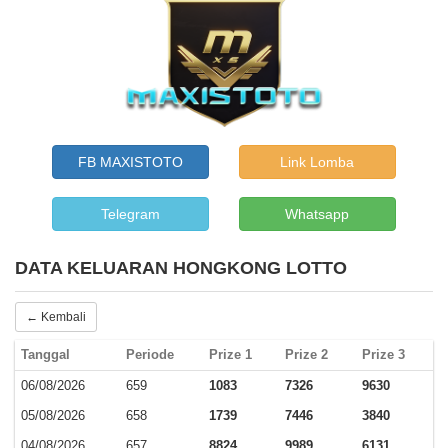
FB MAXISTOTO
Link Lomba
Telegram
Whatsapp
DATA KELUARAN HONGKONG LOTTO
← Kembali
Tanggal
Periode
Prize 1
Prize 2
Prize 3
06/08/2026
659
1083
7326
9630
05/08/2026
658
1739
7446
3840
04/08/2026
657
8824
9989
6131